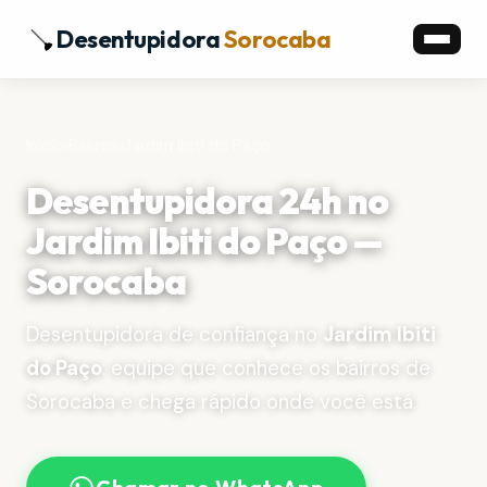
Desentupidora
Sorocaba
Início
›
Bairros
›
Jardim Ibiti do Paço
Desentupidora 24h no
Jardim Ibiti do Paço —
Sorocaba
Desentupidora de confiança no
Jardim Ibiti
do Paço
: equipe que conhece os bairros de
Sorocaba e chega rápido onde você está.