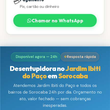
💳
Pix, cartão ou dinheiro
Chamar no WhatsApp
Disponível agora — 24h
Resposta rápida
Desentupidora no
Jardim Ibiti
do Paço
em
Sorocaba
Atendemos Jardim Ibiti do Paço e todos os
bairros de Sorocaba 24h por dia. Orçamento no
ato, valor fechado — sem cobranças
inesperadas.