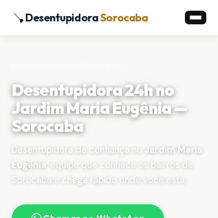
Desentupidora
Sorocaba
Início
›
Bairros
›
Jardim Maria Eugênia
Desentupidora 24h no
Jardim Maria Eugênia —
Sorocaba
Desentupidora de confiança no
Jardim Maria
Eugênia
: equipe que conhece os bairros de
Sorocaba e chega rápido onde você está.