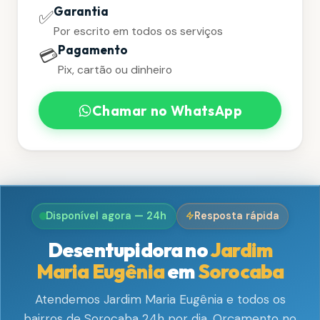
Garantia
✅
Por escrito em todos os serviços
Pagamento
💳
Pix, cartão ou dinheiro
Chamar no WhatsApp
Disponível agora — 24h
Resposta rápida
Desentupidora no
Jardim
Maria Eugênia
em
Sorocaba
Atendemos Jardim Maria Eugênia e todos os
bairros de Sorocaba 24h por dia. Orçamento no