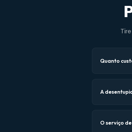
P
Tir
Quanto cust
A desentupi
O serviço d