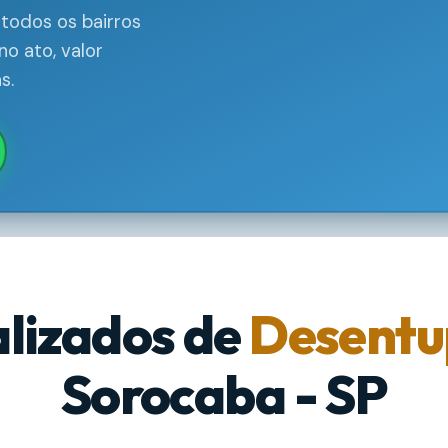
todos os bairros
o ato, valor
s.
alizados de
Desentu
Sorocaba - SP