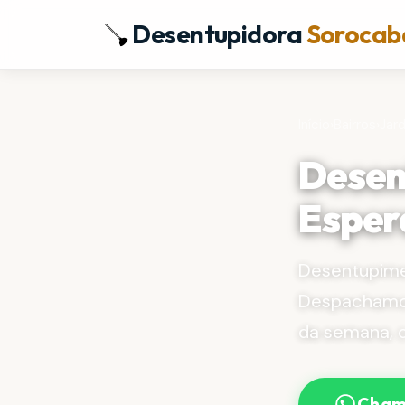
Desentupidora
Sorocab
Início
›
Bairros
›
Jar
Desen
Esper
Desentupime
Despachamos
da semana, 
Cham