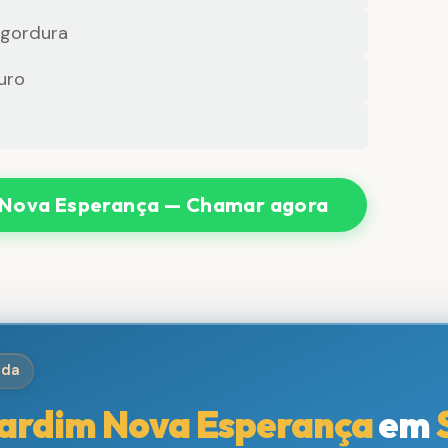
 gordura
uro
 Nova Esperança — Chamar agora
ida
ardim Nova Esperança
em