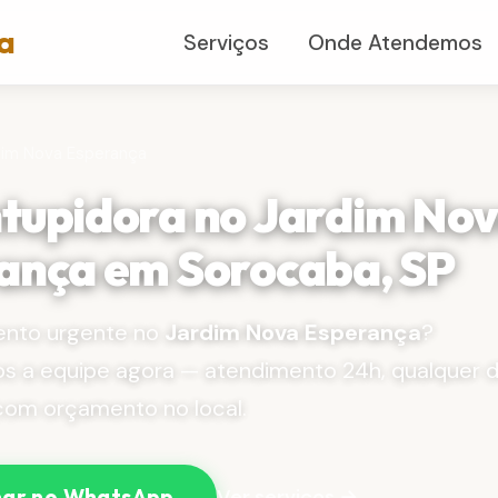
a
Serviços
Onde Atendemos
dim Nova Esperança
tupidora no Jardim No
ança em Sorocaba, SP
nto urgente no
Jardim Nova Esperança
?
 a equipe agora — atendimento 24h, qualquer d
com orçamento no local.
Ver serviços →
ar no WhatsApp