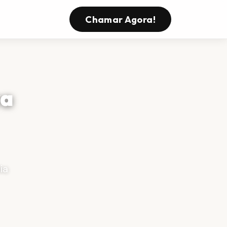
Chamar Agora!
va
ia