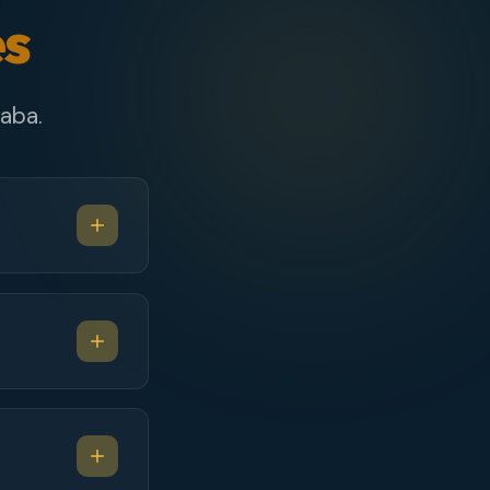
es
aba.