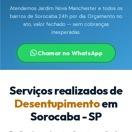
Atendemos Jardim Nova Manchester e todos os
bairros de Sorocaba 24h por dia. Orçamento no
ato, valor fechado — sem cobranças
inesperadas.
Chamar no WhatsApp
Serviços realizados de
Desentupimento
em
Sorocaba - SP