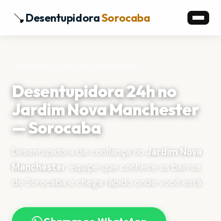
Desentupidora
Sorocaba
Início
›
Bairros
›
Jardim Nova Manchester
Desentupidora 24h no
Jardim Nova Manchester
— Sorocaba
Desentupidora de confiança no
Jardim Nova
Manchester
: equipe que conhece os bairros
de Sorocaba e chega rápido onde você está.