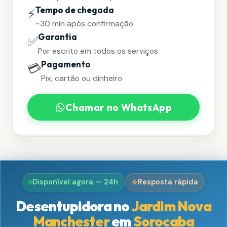
Tempo de chegada
⚡
~30 min após confirmação
Garantia
✅
Por escrito em todos os serviços
Pagamento
💳
Pix, cartão ou dinheiro
Chamar no WhatsApp
Disponível agora — 24h
Resposta rápida
Desentupidora no
Jardim Nova
Manchester
em
Sorocaba