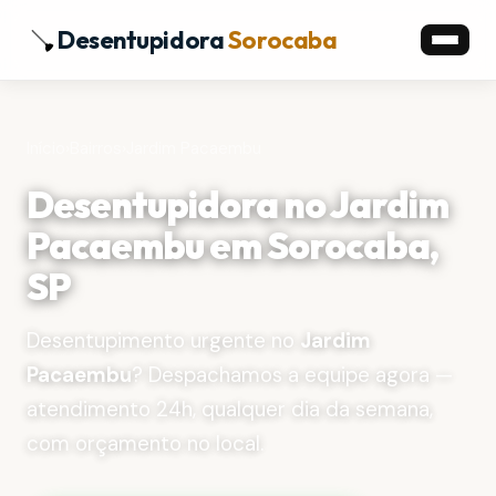
Desentupidora
Sorocaba
Início
›
Bairros
›
Jardim Pacaembu
Desentupidora no Jardim
Pacaembu em Sorocaba,
SP
Desentupimento urgente no
Jardim
Pacaembu
? Despachamos a equipe agora —
atendimento 24h, qualquer dia da semana,
com orçamento no local.