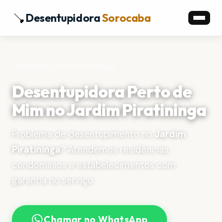
Desentupidora
Sorocaba
Início
›
Bairros
›
Jardim Piratininga
Desentupidora Perto de
Mim no Jardim Piratininga
Problema de desentupimento no
Jardim
Piratininga
? Atendemos residências,
condomínios e estabelecimentos com
garantia no serviço.
Chamar no WhatsApp