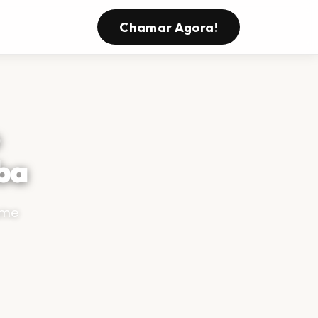
Chamar Agora!
o
aba
ame