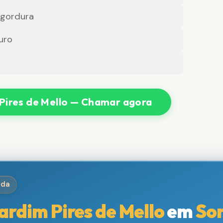
 gordura
uro
Pires de Mello — Chamar agora
ida
ardim Pires de Mello
em
So