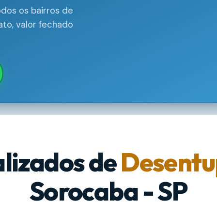
dos os bairros de
to, valor fechado
alizados de
Desentu
Sorocaba - SP