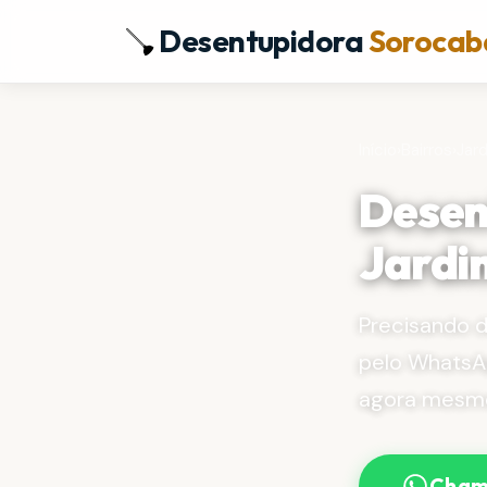
Desentupidora
Sorocab
Início
›
Bairros
›
Jar
Desen
Jardim
Precisando 
pelo WhatsA
agora mesm
Cham