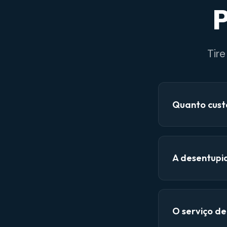
P
Tir
Quanto cust
A desentupi
O serviço d