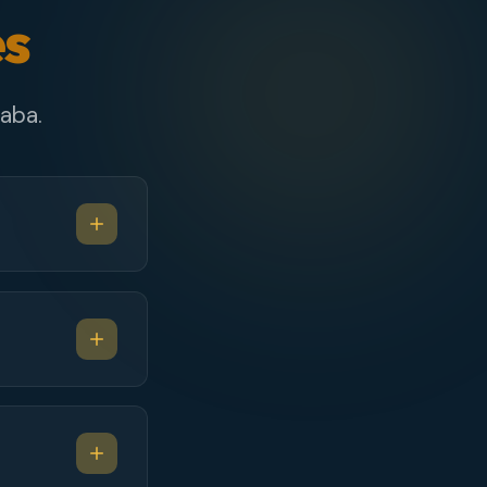
es
aba.