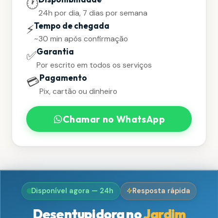
🕐
24h por dia, 7 dias por semana
Tempo de chegada
⚡
~30 min após confirmação
Garantia
✅
Por escrito em todos os serviços
Pagamento
💳
Pix, cartão ou dinheiro
Chamar no WhatsApp
Disponível agora — 24h
Resposta rápida
Desentupidora no
Jardim