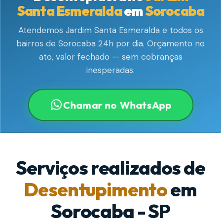
Santa Esmeralda
em
Sorocaba
Atendemos Jardim Santa Esmeralda e todos os
bairros de Sorocaba 24h por dia. Orçamento no
ato, valor fechado — sem cobranças
inesperadas.
Chamar no WhatsApp
Serviços realizados de
Desentupimento
em
Sorocaba - SP