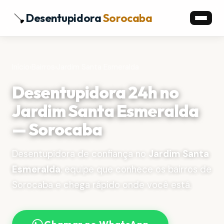
Desentupidora
Sorocaba
Início
›
Bairros
›
Jardim Santa Esmeralda
Desentupidora 24h no
Jardim Santa Esmeralda
— Sorocaba
Desentupidora de confiança no
Jardim Santa
Esmeralda
: equipe que conhece os bairros de
Sorocaba e chega rápido onde você está.