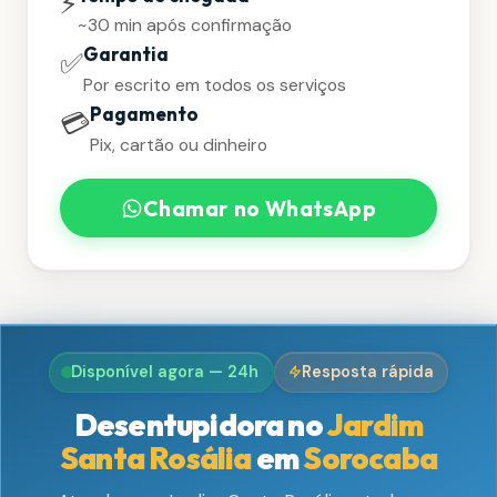
⚡
~30 min após confirmação
Garantia
✅
Por escrito em todos os serviços
Pagamento
💳
Pix, cartão ou dinheiro
Chamar no WhatsApp
Disponível agora — 24h
Resposta rápida
Desentupidora no
Jardim
Santa Rosália
em
Sorocaba