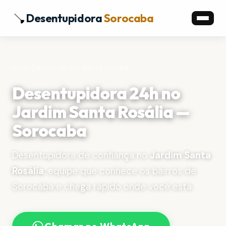
Desentupidora
Sorocaba
Início
›
Bairros
›
Jardim Santa Rosália
Desentupidora 24h no
Jardim Santa Rosália —
Sorocaba
Desentupidora de confiança no
Jardim Santa
Rosália
: equipe que conhece os bairros de
Sorocaba e chega rápido onde você está.