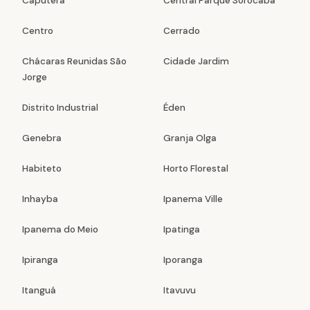
Caputera
Central Parque Sorocaba
Centro
Cerrado
Chácaras Reunidas São
Cidade Jardim
Jorge
Distrito Industrial
Éden
Genebra
Granja Olga
Habiteto
Horto Florestal
Inhayba
Ipanema Ville
Ipanema do Meio
Ipatinga
Ipiranga
Iporanga
Itanguá
Itavuvu