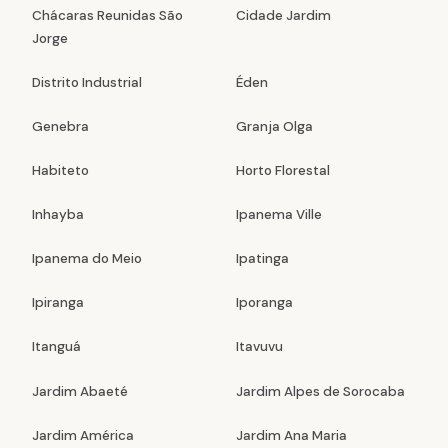
Chácaras Reunidas São
Cidade Jardim
Jorge
Distrito Industrial
Éden
Genebra
Granja Olga
Habiteto
Horto Florestal
Inhayba
Ipanema Ville
Ipanema do Meio
Ipatinga
Ipiranga
Iporanga
Itanguá
Itavuvu
Jardim Abaeté
Jardim Alpes de Sorocaba
Jardim América
Jardim Ana Maria