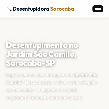
Desentupidora
Sorocaba
Início
›
Bairros
›
Jardim São Camilo
Desentupimento no
Jardim São Camilo,
Sorocaba-SP
Esgoto, pia ou vaso entupido no
Jardim São
Camilo
? Nossa equipe cobre toda a Região
de Sorocaba — diagnóstico rápido,
orçamento fechado, sem burocracia.