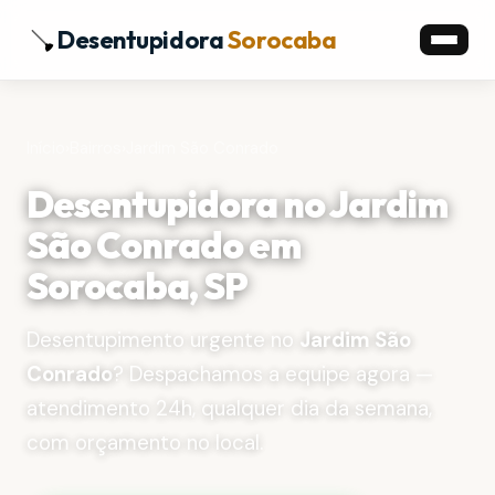
Desentupidora
Sorocaba
Início
›
Bairros
›
Jardim São Conrado
Desentupidora no Jardim
São Conrado em
Sorocaba, SP
Desentupimento urgente no
Jardim São
Conrado
? Despachamos a equipe agora —
atendimento 24h, qualquer dia da semana,
com orçamento no local.