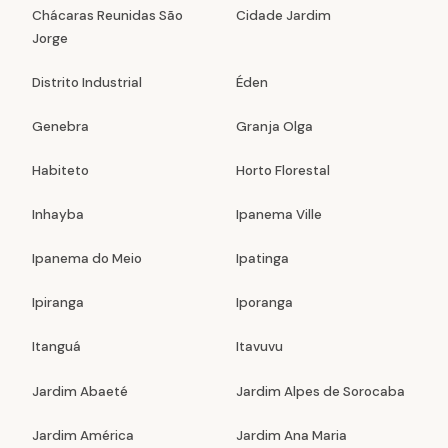
Chácaras Reunidas São
Cidade Jardim
Jorge
Distrito Industrial
Éden
Genebra
Granja Olga
Habiteto
Horto Florestal
Inhayba
Ipanema Ville
Ipanema do Meio
Ipatinga
Ipiranga
Iporanga
Itanguá
Itavuvu
Jardim Abaeté
Jardim Alpes de Sorocaba
Jardim América
Jardim Ana Maria