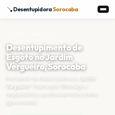
Desentupidora
Sorocaba
Início
›
Bairros
›
Jardim Vergueiro
Desentupimento de
Esgoto no Jardim
Vergueiro, Sorocaba
Precisando de desentupidora no
Jardim
Vergueiro
? Chame pelo WhatsApp e
despachamos o profissional mais próximo
agora mesmo.