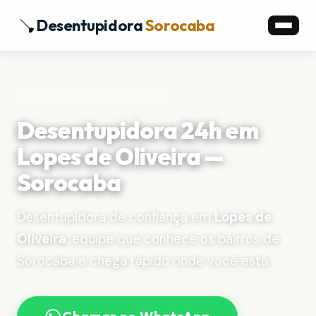
Desentupidora
Sorocaba
Início
›
Bairros
›
Lopes de Oliveira
Desentupidora 24h em
Lopes de Oliveira —
Sorocaba
Desentupidora de confiança em
Lopes de
Oliveira
: equipe que conhece os bairros de
Sorocaba e chega rápido onde você está.