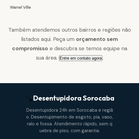
Wanel Ville
Também atendemos outros bairros e regiões não
listados aqui. Peça um
orçamento sem
compromisso
e descubra se temos equipe na
sua área.
.
Entre em contato agora
Desentupidora
Sorocaba
Desentupidora 24h em Sorocaba e regiã
o. Desentupimento de esgoto, pia, vaso,
ralo e fossa. Atendimento rápido, sem q
uebra de piso, com garantia.