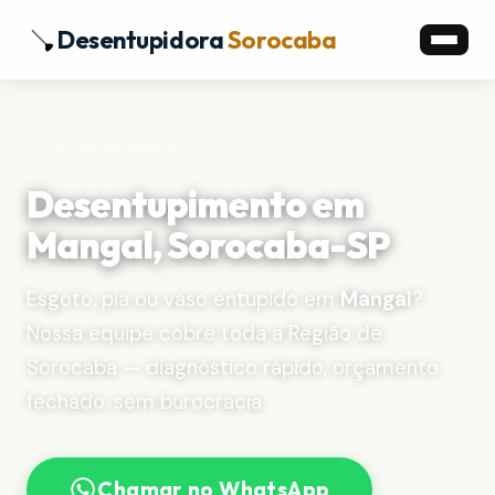
Desentupidora
Sorocaba
Início
›
Bairros
›
Mangal
Desentupimento em
Mangal, Sorocaba-SP
Esgoto, pia ou vaso entupido em
Mangal
?
Nossa equipe cobre toda a Região de
Sorocaba — diagnóstico rápido, orçamento
fechado, sem burocracia.
Chamar no WhatsApp