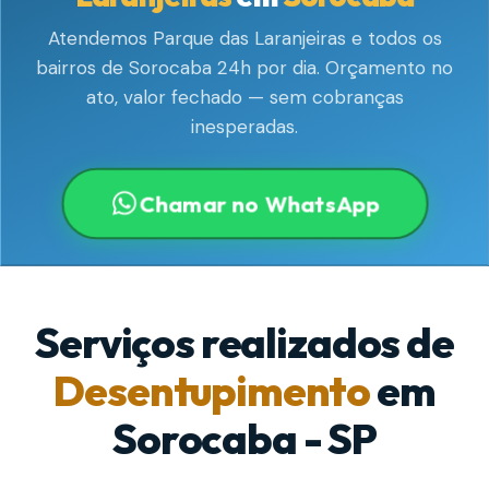
Atendemos Parque das Laranjeiras e todos os
bairros de Sorocaba 24h por dia. Orçamento no
ato, valor fechado — sem cobranças
inesperadas.
Chamar no WhatsApp
Serviços realizados de
Desentupimento
em
Sorocaba - SP