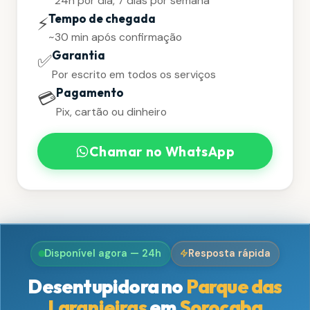
24h por dia, 7 dias por semana
Tempo de chegada
⚡
~30 min após confirmação
Garantia
✅
Por escrito em todos os serviços
Pagamento
💳
Pix, cartão ou dinheiro
Chamar no WhatsApp
Disponível agora — 24h
Resposta rápida
Desentupidora no
Parque das
Laranjeiras
em
Sorocaba