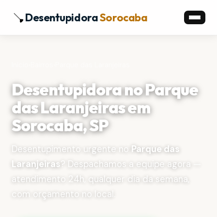
Desentupidora
Sorocaba
Início
›
Bairros
›
Parque das Laranjeiras
Desentupidora no Parque
das Laranjeiras em
Sorocaba, SP
Desentupimento urgente no
Parque das
Laranjeiras
? Despachamos a equipe agora —
atendimento 24h, qualquer dia da semana,
com orçamento no local.