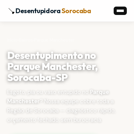
Desentupidora
Sorocaba
Início
›
Bairros
›
Parque Manchester
Desentupimento no
Parque Manchester,
Sorocaba-SP
Esgoto, pia ou vaso entupido no
Parque
Manchester
? Nossa equipe cobre toda a
Região de Sorocaba — diagnóstico rápido,
orçamento fechado, sem burocracia.