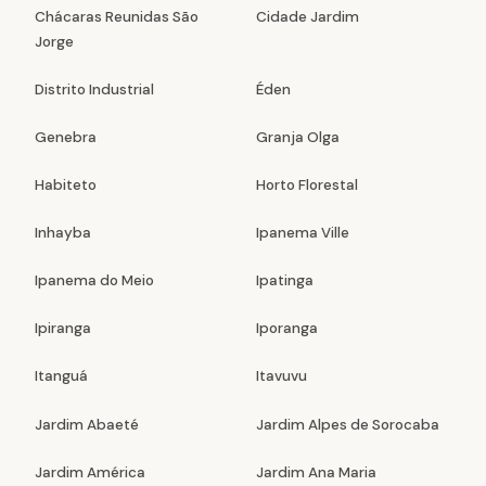
Chácaras Reunidas São
Cidade Jardim
Jorge
Distrito Industrial
Éden
Genebra
Granja Olga
Habiteto
Horto Florestal
Inhayba
Ipanema Ville
Ipanema do Meio
Ipatinga
Ipiranga
Iporanga
Itanguá
Itavuvu
Jardim Abaeté
Jardim Alpes de Sorocaba
Jardim América
Jardim Ana Maria