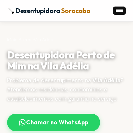
Desentupidora
Sorocaba
Início
›
Bairros
›
Vila Adélia
Desentupidora Perto de
Mim na Vila Adélia
Problema de desentupimento na
Vila Adélia
?
Atendemos residências, condomínios e
estabelecimentos com garantia no serviço.
Chamar no WhatsApp