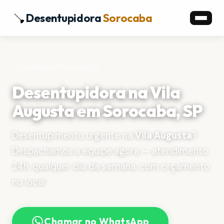
Desentupidora
Sorocaba
Início
›
Bairros
›
Vila Augusta
Desentupidora na Vila
Augusta em Sorocaba, SP
Desentupimento urgente na
Vila Augusta
?
Despachamos a equipe agora — atendimento
24h, qualquer dia da semana, com orçamento
no local.
Chamar no WhatsApp