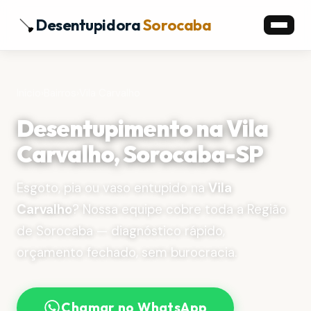
Desentupidora
Sorocaba
Início
›
Bairros
›
Vila Carvalho
Desentupimento na Vila
Carvalho, Sorocaba-SP
Esgoto, pia ou vaso entupido na
Vila
Carvalho
? Nossa equipe cobre toda a Região
de Sorocaba — diagnóstico rápido,
orçamento fechado, sem burocracia.
Chamar no WhatsApp