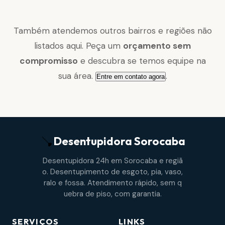
Também atendemos outros bairros e regiões não
listados aqui. Peça um
orçamento sem
compromisso
e descubra se temos equipe na
sua área.
.
Entre em contato agora
Desentupidora
Sorocaba
Desentupidora 24h em Sorocaba e regiã
o. Desentupimento de esgoto, pia, vaso,
ralo e fossa. Atendimento rápido, sem q
uebra de piso, com garantia.
SERVIÇOS
LINKS