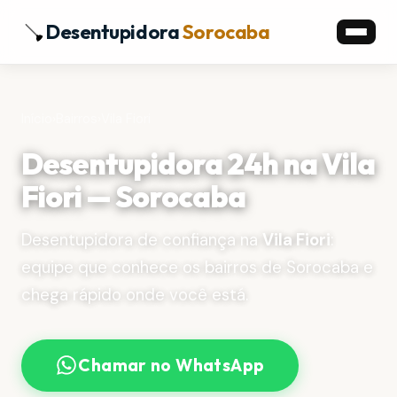
Desentupidora
Sorocaba
Início
›
Bairros
›
Vila Fiori
Desentupidora 24h na Vila
Fiori — Sorocaba
Desentupidora de confiança na
Vila Fiori
:
equipe que conhece os bairros de Sorocaba e
chega rápido onde você está.
Chamar no WhatsApp