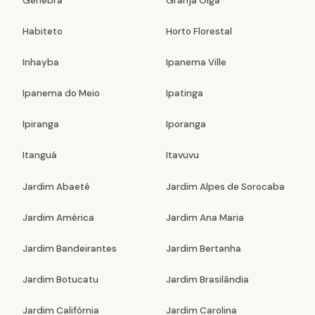
Genebra
Granja Olga
Habiteto
Horto Florestal
Inhayba
Ipanema Ville
Ipanema do Meio
Ipatinga
Ipiranga
Iporanga
Itanguá
Itavuvu
Jardim Abaeté
Jardim Alpes de Sorocaba
Jardim América
Jardim Ana Maria
Jardim Bandeirantes
Jardim Bertanha
Jardim Botucatu
Jardim Brasilândia
Jardim Califórnia
Jardim Carolina