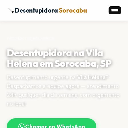
Desentupidora
Sorocaba
Início
›
Bairros
›
Vila Helena
Desentupidora na Vila
Helena em Sorocaba, SP
Desentupimento urgente na
Vila Helena
?
Despachamos a equipe agora — atendimento
24h, qualquer dia da semana, com orçamento
no local.
Chamar no WhatsApp