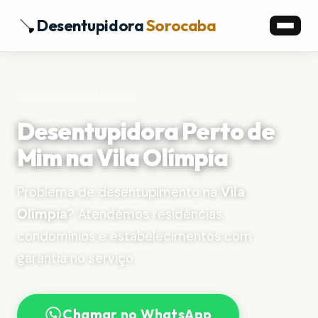
Desentupidora
Sorocaba
Início
›
Bairros
›
Vila Olímpia
Desentupidora Perto de
Mim na Vila Olímpia
Problema de desentupimento na
Vila
Olímpia
? Atendemos residências,
condomínios e estabelecimentos com
garantia no serviço.
Chamar no WhatsApp