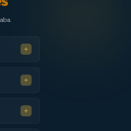
es
aba.