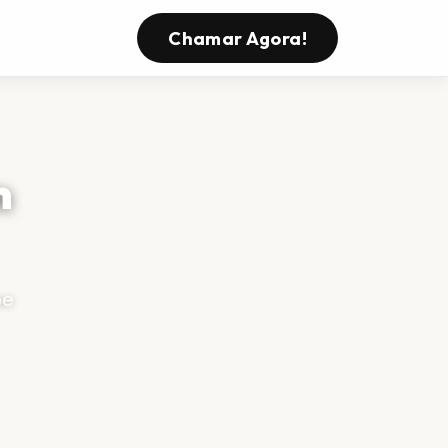
Chamar Agora!
m
pe