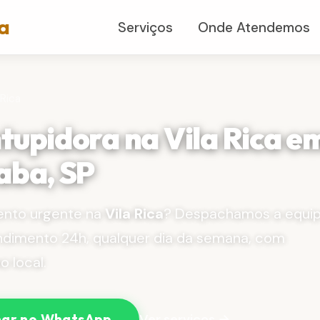
a
Serviços
Onde Atendemos
 Rica
tupidora na Vila Rica e
aba, SP
nto urgente na
Vila Rica
? Despachamos a equi
ndimento 24h, qualquer dia da semana, com
 local.
Ver serviços →
ar no WhatsApp