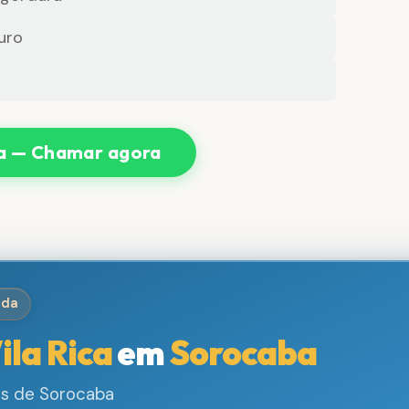
uro
ca — Chamar agora
ida
ila Rica
em
Sorocaba
os de Sorocaba