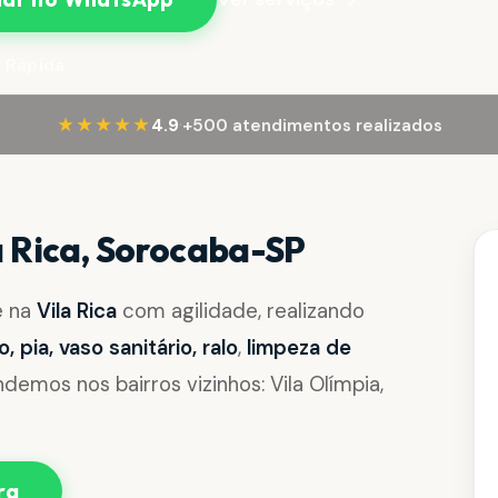
 Rápida
·
★★★★★
4.9
+500 atendimentos realizados
 Rica, Sorocaba-SP
e na
Vila Rica
com agilidade, realizando
pia, vaso sanitário, ralo
,
limpeza de
emos nos bairros vizinhos: Vila Olímpia,
ra