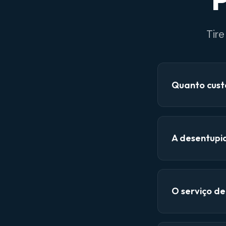
P
Tir
Quanto cust
A desentupi
O serviço d