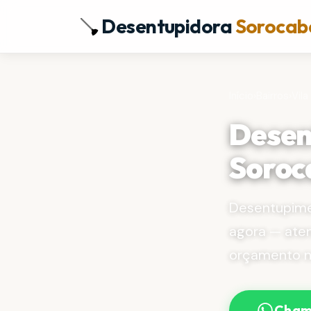
Desentupidora
Sorocab
Início
›
Bairros
›
Vila
Desen
Soroc
Desentupime
agora — ate
orçamento no
Cham