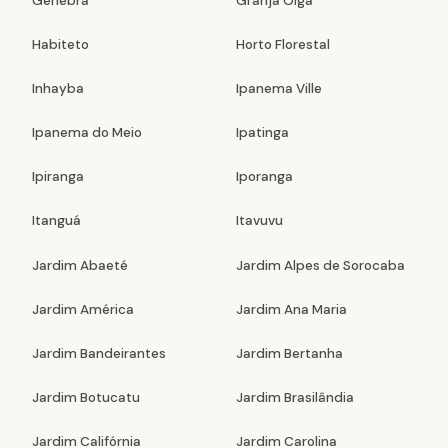
Genebra
Granja Olga
Habiteto
Horto Florestal
Inhayba
Ipanema Ville
Ipanema do Meio
Ipatinga
Ipiranga
Iporanga
Itanguá
Itavuvu
Jardim Abaeté
Jardim Alpes de Sorocaba
Jardim América
Jardim Ana Maria
Jardim Bandeirantes
Jardim Bertanha
Jardim Botucatu
Jardim Brasilândia
Jardim Califórnia
Jardim Carolina