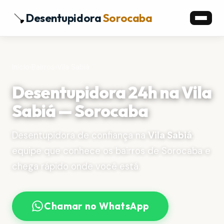
Desentupidora
Sorocaba
Início
›
Bairros
›
Vila Sabiá
Desentupidora 24h na Vila
Sabiá — Sorocaba
Desentupidora de confiança na
Vila Sabiá
:
equipe que conhece os bairros de Sorocaba e
chega rápido onde você está.
Chamar no WhatsApp