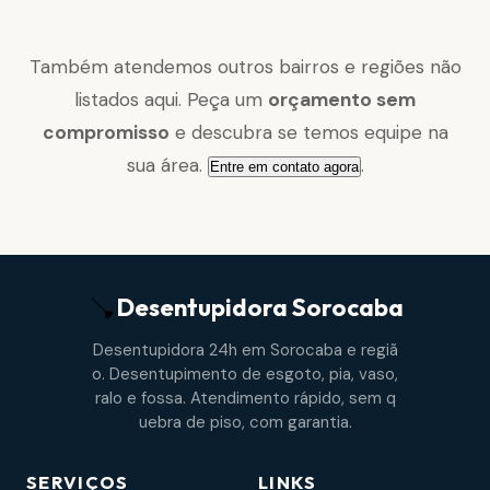
Também atendemos outros bairros e regiões não
listados aqui. Peça um
orçamento sem
compromisso
e descubra se temos equipe na
sua área.
.
Entre em contato agora
Desentupidora
Sorocaba
Desentupidora 24h em Sorocaba e regiã
o. Desentupimento de esgoto, pia, vaso,
ralo e fossa. Atendimento rápido, sem q
uebra de piso, com garantia.
SERVIÇOS
LINKS