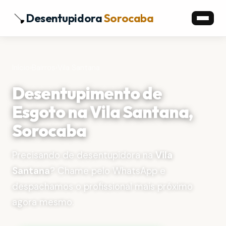
Desentupidora
Sorocaba
Início
›
Bairros
›
Vila Santana
Desentupimento de
Esgoto na Vila Santana,
Sorocaba
Precisando de desentupidora na
Vila
Santana
? Chame pelo WhatsApp e
despachamos o profissional mais próximo
agora mesmo.