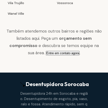
Vila Trujillo
Vossoroca
Wanel Ville
Também atendemos outros bairros e regiões não
listados aqui. Peça um
orçamento sem
compromisso
e descubra se temos equipe na
sua área.
.
Entre em contato agora
Desentupidora
Sorocaba
Desentupidora 24h em Sorocaba e regiã
o. Desentupimento de esgoto, pia, vaso,
ralo e fossa. Atendimento rápido, sem q