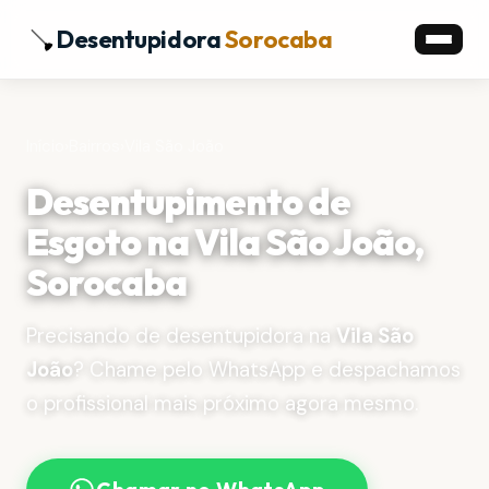
Desentupidora
Sorocaba
Início
›
Bairros
›
Vila São João
Desentupimento de
Esgoto na Vila São João,
Sorocaba
Precisando de desentupidora na
Vila São
João
? Chame pelo WhatsApp e despachamos
o profissional mais próximo agora mesmo.